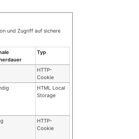
n und Zugriff auf sichere
male
Typ
herdauer
HTTP-
Cookie
ndig
HTML Local
Storage
ng
HTTP-
Cookie