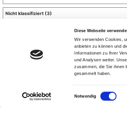
Nicht klassifiziert (3)
Nicht klassifizierte Cookies sind Cookies, die wir gerad
Diese Webseite verwende
Name
Anbieter
Wir verwenden Cookies, um
anbieten zu können und di
pax-browser-session-id
www.meinereiseangebote.
Informationen zu Ihrer Ve
e
und Analysen weiter. Unse
zusammen, die Sie ihnen b
pax-impression-GACY-
www.meinereiseangebote.
gesammelt haben.
3540
e
v2:superchat-session-
widget.superchat.de
Einwilligungsauswahl
WCPxDo0Ol8v91pmLr51bp
Notwendig
4NVn6