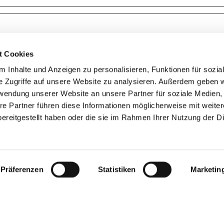
e versuchen zu klassifizieren, zusammen mit Anbietern von i
t Cookies
Zweck
Maxi
 Inhalte und Anzeigen zu personalisieren, Funktionen für sozia
Speic
e Zugriffe auf unsere Website zu analysieren. Außerdem geben w
d
Anstehend
Sitzu
rwendung unserer Website an unsere Partner für soziale Medien
re Partner führen diese Informationen möglicherweise mit weite
ereitgestellt haben oder die sie im Rahmen Ihrer Nutzung der D
d
Anstehend
Sitzu
Anstehend
Sitzu
Präferenzen
Statistiken
Marketin