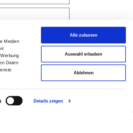
ndividuellen Cookies.
Alle zulassen
male
Typ
le Medien
herdauer
ir
Auswahl erlauben
ng
HTTP-
, Werbung
Cookie
ren Daten
ienste
ng
HTTP-
Ablehnen
Cookie
ng
HTML Local
Storage
g
Details zeigen