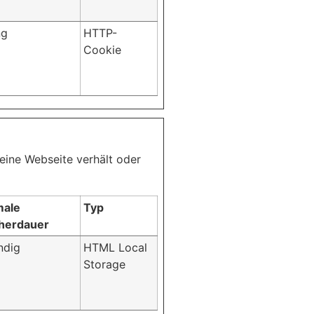
ng
HTTP-
Cookie
 eine Webseite verhält oder
male
Typ
herdauer
ndig
HTML Local
Storage